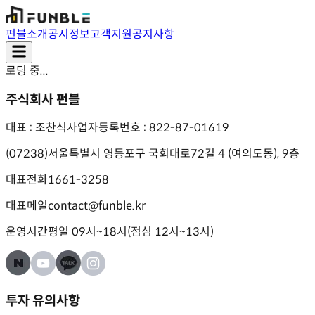
펀블소개
공시정보
고객지원
공지사항
로딩 중...
주식회사 펀블
대표 : 조찬식
사업자등록번호 : 822-87-01619
(07238)서울특별시 영등포구 국회대로72길 4 (여의도동), 9층
대표전화
1661-3258
대표메일
contact@funble.kr
운영시간
평일 09시~18시(점심 12시~13시)
투자 유의사항