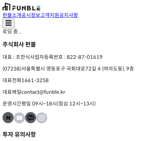
펀블소개
공시정보
고객지원
공지사항
로딩 중...
주식회사 펀블
대표 : 조찬식
사업자등록번호 : 822-87-01619
(07238)서울특별시 영등포구 국회대로72길 4 (여의도동), 9층
대표전화
1661-3258
대표메일
contact@funble.kr
운영시간
평일 09시~18시(점심 12시~13시)
투자 유의사항